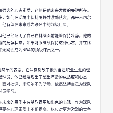
着强大的心态素质，这将是他未来发展的关键所在。
策，如何在逆境中保持冷静并激励队友，都是米切尔
，他有望在未来成为联盟中的超级巨星。
但他已经证明了自己在挑战面前能够保持冷静。他的
秀的竞争状态。如果能够继续保持这种心态，并在比
来无疑会成为NBA的顶级球员之一。
句简单的表态，它深刻反映了他对自己职业生涯的理
轻球员，他已经展现出了超出年龄的成熟度和心态，
。面对批评，米切尔不为所动，依然坚持自己为球队
球员学习。
在未来的赛季中有望取得更加出色的表现。作为球队
更要在心理素质上不断提高，以应对更为激烈的竞争