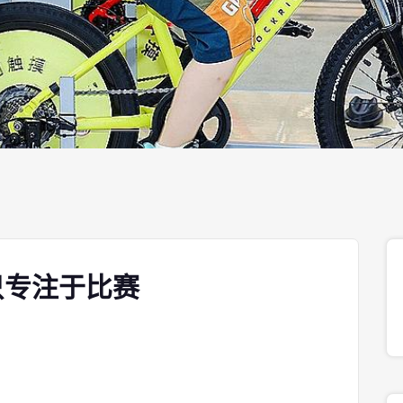
只专注于比赛