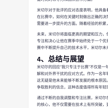
米切尔对于批评的应对态度表明，他具备
在比赛中，如何在关键时刻做出正确的决
需要进一步提升的方面。随着经验的积累
未来，米切尔将面临更高的期望和压力，
专注和决心让他在赛季中始终处于一个优
赛中不断提升自己的技术水平，米切尔未
4、总结与展望
米切尔的回应“我只专注于比赛”不仅是一
解和对外界干扰的应对方式。作为一名年
这无疑是他未来能够不断发展的根本原因
争取胜利的信念，这种态度值得所有年轻
通过不断的自我调整和专注比赛，米切尔
的核心，他不仅需要在技术上有所突破，