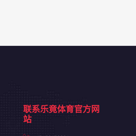
联系乐竟体育官方网
站