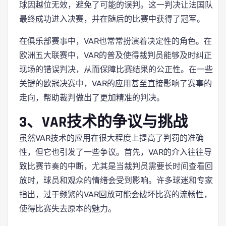
球因越位无效，避免了可能的误判。这一判决让法国队
最终成功进入决赛，并在随后的比赛中获得了冠军。
在俱乐部赛事中，VAR也常常扮演着决定性的角色。在
欧洲五大联赛中，VAR的普及使得裁判员能够及时纠正
现场的错误判决，从而保障比赛结果的公正性。在一些
关键的欧冠决赛中，VAR的应用甚至直接影响了赛事的
走向，帮助裁判做出了更加精准的判决。
3、VAR技术的争议与挑战
虽然VAR技术的应用在很大程度上提高了判罚的准确
性，但它也引发了一些争议。首先，VAR的介入往往导
致比赛节奏的中断，尤其是当裁判员需要长时间查看回
放时，球员和观众的情绪会受到影响。许多球迷和专家
指出，过于频繁的VAR回放可能会破坏比赛的流畅性，
使得比赛失去原本的魅力。