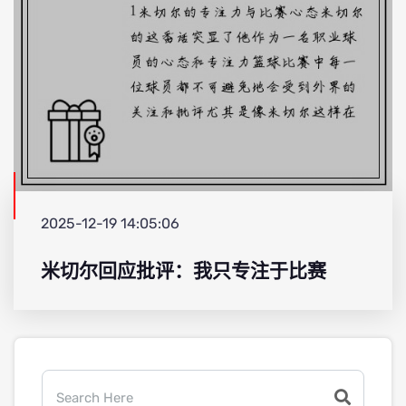
2025-12-19 14:05:06
米切尔回应批评：我只专注于比赛