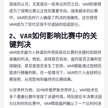
球迷的认可。尤其是在一些争议判罚之后，VAR的使用
成为了保障比赛公正性的重要手段。越来越多的比赛
中，VAR的及时介入确保了判决的准确性，这也使得
VAR成为了现代足球不可或缺的组成部分。
2、VAR如何影响比赛中的关
键判决
VAR技术最为人称道的作用就是在比赛的关键时刻提供
准确的判决。例如，进球是否有效，裁判是否正确判定
球越线，甚至是是否发生了犯规，VAR都能通过视频回
放进行精确判断。在一些情况下，VAR的介入会扭转比
赛局势，从而影响到最终的比赛结果。
以世界杯为例，2018年俄罗斯世界杯上，VAR技术在
多个重要比赛中发挥了关键作用。特别是在半决赛法国
与比利时的比赛中，VAR帮助裁判确认了一个比利时进