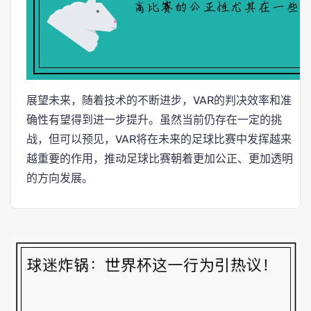
展望未来，随着技术的不断进步，VAR的判决效率和准
确性有望得到进一步提升。虽然当前仍存在一定的挑
战，但可以预见，VAR将在未来的足球比赛中发挥越来
越重要的作用，推动足球比赛朝着更加公正、更加透明
的方向发展。