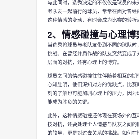
与此同时，选秀决定的不仅仅是球员的未
老队友一起前行的球员，常常在面对曾经
这种情感的变动，有时会成为比赛的转折
2、情感碰撞与心理博
当选秀将球员与老队友带到不同的球队时
挑战。在曾经并肩作战的队友突然变成了
层面的对抗，还有心理上的博弈。
球员之间的情感碰撞往往伴随着相互的期
心知肚明，他们深知对方的优缺点，比赛
刻的了解也可能加剧心理上的压力，因为
能成为胜负的关键。
此外，这种情感碰撞还体现在赛场外的互
技对抗，还要处理个人情感与队友之间的
的较量，更是对过去关系的挑战。如何在