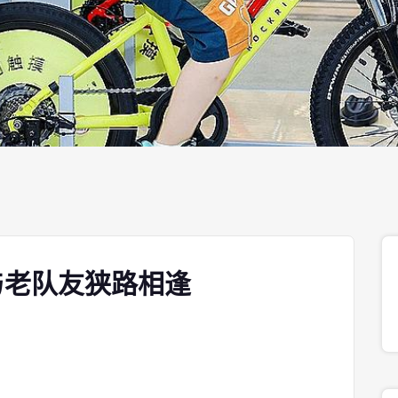
与老队友狭路相逢