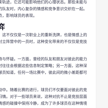
来轨迹，它还可能影响他们的心理状态。那些未能与
的队友时，内心复杂的情感和竞争意识交织在一起。
点，影响球员的表现。
弈
，这不仅仅是一次职业上的重新洗牌，也是情感上的
对立阵营中的一员时，这种变化带来的不仅仅是竞技
待与怀疑。一方面，曾经的队友和朋友对彼此的能力
时往往会根据这些信息制定策略；另一方面，这种深
球员知道，任何一场比赛中，彼此间的微小差距都可
动中。随着比赛的进行，球员们不仅要面对彼此的竞
旧情。对于一些球员来说，这种对抗不止是竞技层面
情感的碰撞中保持冷静，成为了许多球员在这种情境