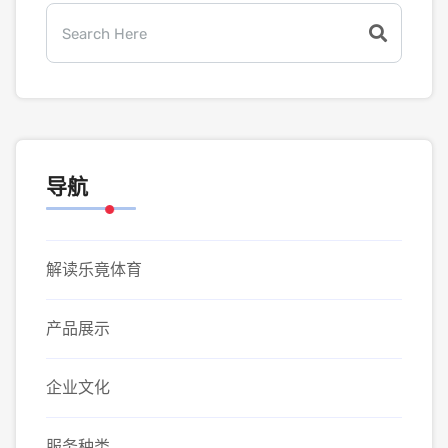
导航
解读乐竟体育
产品展示
企业文化
服务种类