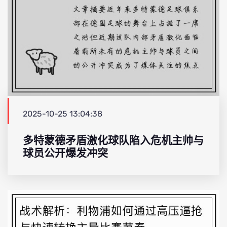
2025-10-25 13:04:38
多特蒙德矛盾激化球队陷入危机主帅与
球员公开爆发冲突