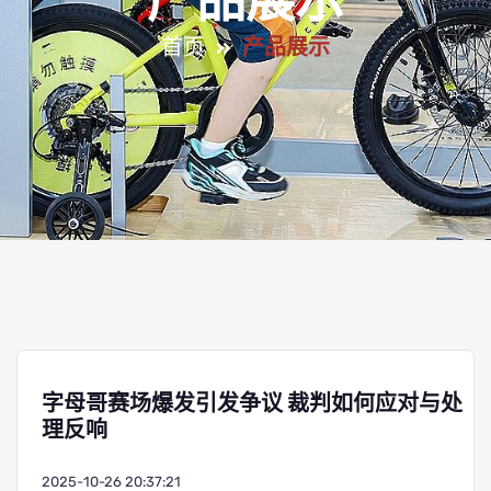
产品展示
首页
产品展示
字母哥赛场爆发引发争议 裁判如何应对与处
理反响
2025-10-26 20:37:21