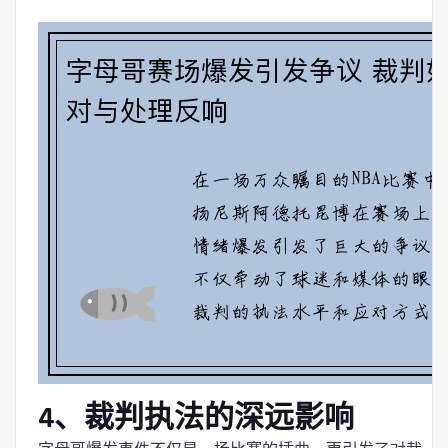
4、裁判执法的深远影响