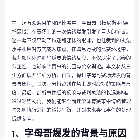
在一场万众瞩目的NBA比赛中，字母哥（扬尼斯·阿德
托昆博）在赛场上的一次情绪爆发引发了巨大的争议。
这一幕不仅牵动了球迷和媒体的眼球，也让裁判的执法
水平和应对方式成为焦点。在瞬息万变的比赛环境中，
裁判如何处理明星球员的情绪反应，不仅决定了比赛的
公正性，也影响了赛事的氛围与公众舆论。本文将从三
个方面展开详细分析：首先，探讨字母哥赛场爆发的背
景与原因；其次，分析裁判在场上即时应对的策略与尺
度；最后，剖析事件后的反响与裁判执法的长远影响。
通过这些视角，我们能够全面理解体育赛事中情绪管理
与规则执行之间的微妙平衡，并对未来类似事件的处理
提供参考。
1、字母哥爆发的背景与原因