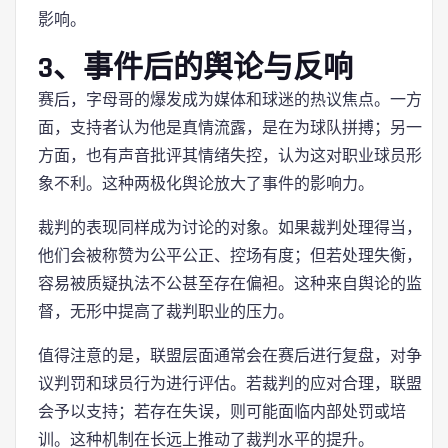
影响。
3、事件后的舆论与反响
赛后，字母哥的爆发成为媒体和球迷的热议焦点。一方
面，支持者认为他是真情流露，是在为球队拼搏；另一
方面，也有声音批评其情绪失控，认为这对职业球员形
象不利。这种两极化舆论放大了事件的影响力。
裁判的表现同样成为讨论的对象。如果裁判处理得当，
他们会被称赞为公平公正、控场有度；但若处理失衡，
容易被质疑执法不公甚至存在偏袒。这种来自舆论的监
督，无形中提高了裁判职业的压力。
值得注意的是，联盟层面通常会在赛后进行复盘，对争
议判罚和球员行为进行评估。若裁判的应对合理，联盟
会予以支持；若存在失误，则可能面临内部处罚或培
训。这种机制在长远上推动了裁判水平的提升。