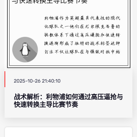
2025-10-26 21:40:10
战术解析：利物浦如何通过高压逼抢与
快速转换主导比赛节奏