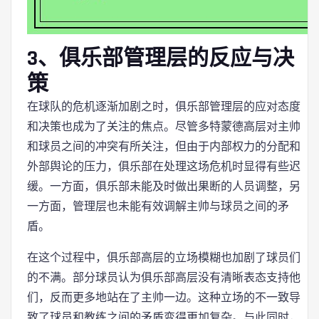
3、俱乐部管理层的反应与决
策
在球队的危机逐渐加剧之时，俱乐部管理层的应对态度
和决策也成为了关注的焦点。尽管多特蒙德高层对主帅
和球员之间的冲突有所关注，但由于内部权力的分配和
外部舆论的压力，俱乐部在处理这场危机时显得有些迟
缓。一方面，俱乐部未能及时做出果断的人员调整，另
一方面，管理层也未能有效调解主帅与球员之间的矛
盾。
在这个过程中，俱乐部高层的立场模糊也加剧了球员们
的不满。部分球员认为俱乐部高层没有清晰表态支持他
们，反而更多地站在了主帅一边。这种立场的不一致导
致了球员和教练之间的矛盾变得更加复杂。与此同时，