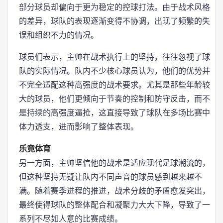
部分球员却偏向于更为稳定的控球打法。由于战术风格
的差异，球队的表现逐渐变得不协调，出现了频繁的失
误和组织不力的情况。
球员们表示，主帅在战术执行上的坚持，往往忽视了球
队的实际情况。队内不少核心球员认为，他们的优势并
不完全适配这种高强度的战术要求。尤其是那些年龄较
大的球员，他们更倾向于节奏的控制和防守反击，而不
是持续的高强度逼抢，这直接导致了球队在多场比赛中
体力透支，进而影响了整体表现。
乐竟体育
另一方面，主帅坚信他的战术是适应现代足球潮流的，
但这种坚持无疑让队内不同声音的球员感到越来越不
满。随着赛季进程的推进，战术分歧的矛盾愈发突出，
最终使得球队的整体配合和凝聚力大大下降，导致了一
系列不尽如人意的比赛成绩。