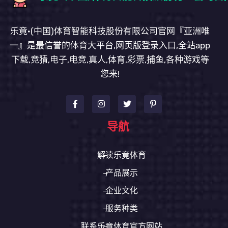
乐竟·(中国)体育智能科技股份有限公司官网『亚洲唯
一』是最信誉的体育大平台,网页版登录入口,全站app
下载,竞猜,电子,电竞,真人,体育,彩票,捕鱼,各种游戏等
您来!
导航
解读乐竟体育
产品展示
企业文化
服务种类
联系乐竟体育官方网站