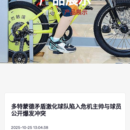
产品展示
首页
产品展示
多特蒙德矛盾激化球队陷入危机主帅与球员
公开爆发冲突
2025-10-25 13:04:38