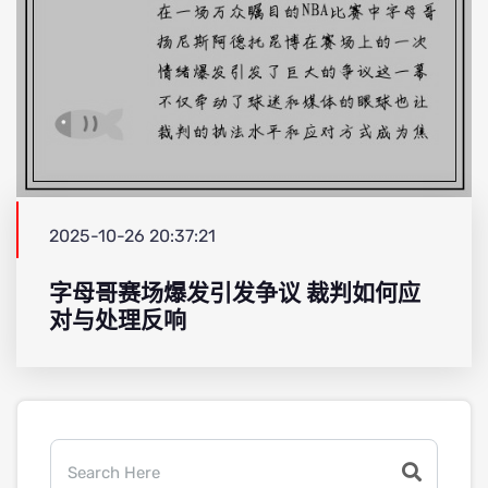
2025-10-26 20:37:21
字母哥赛场爆发引发争议 裁判如何应
对与处理反响