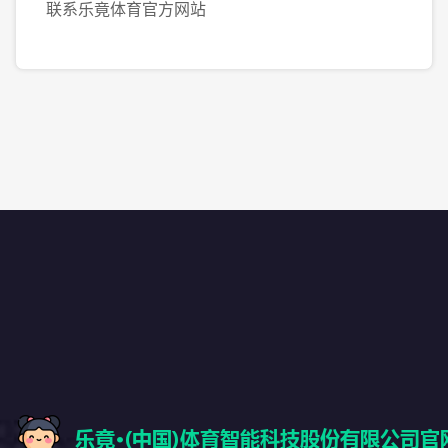
联系乐竟体育官方网站