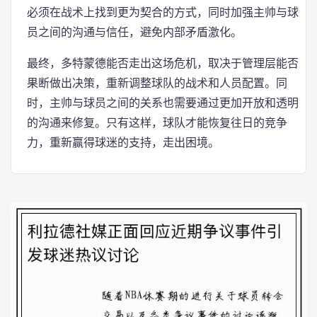
必须在战术上找到更为契合的方式，同时加强主帅与球
员之间的沟通与信任，避免内部矛盾激化。
最终，多特蒙德能否走出这场危机，取决于管理层能否
果断做出决策，重新调整球队的战术和人员配置。同
时，主帅与球员之间的关系也需要通过更加开放和透明
的沟通来修复。只有这样，球队才能恢复往日的竞争
力，重新赢得球迷的支持，走出困境。