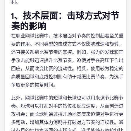
利。
1、技术层面：击球方式对节
奏的影响
在职业网球比赛中，技术层面对节奏的控制起着至关重
要的作用。不同类型的击球方式不仅影响球速和旋转，
还直接关系到比赛节奏的掌控。例如，强力的发球和正
手攻击能够迅速提升比赛节奏，迫使对手在高压下作出
回应，从而改变比赛的流动性。相反，使用较为稳定的
高质量回球和底线控制则有助于减缓比赛节奏，为选手
争取更多的恢复时间。
此外，网球比赛中的短球和长球也可以用来调节比赛节
奏。短球可以打乱对手的站位和反应速度，从而创造进
攻机会；而长球则通过拉开场地宽度来迫使对手进行更
多跑动，增加其体力消耗并打破对方节奏的连续性。通
过有目的地切换不同的击球方式，选手能够有效控制比