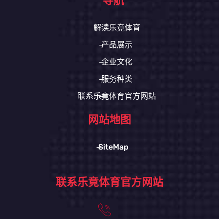
导航
解读乐竟体育
产品展示
企业文化
服务种类
联系乐竟体育官方网站
网站地图
SiteMap
联系乐竟体育官方网站