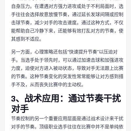
自身压力。在遭遇对方强力进攻或处于不利局面时，选
手往往会选择故意放慢节奏，通过延长发球间隔或控制
击球节奏，减少对手的攻击速度。通过这种方式，不仅
能帮助自己冷静下来，还能够有效打乱对方的节奏，使
其感到不适应。
另一方面，心理策略还包括“快速提升节奏”以压迫对
手。当选手处于领先时，可以通过加速击球和加强进攻
力度，迫使对方进入被动状态，导致对手无法跟上比赛
的节奏。这种节奏变化的突发性常常能够让对方感到措
手不及，从而丧失比赛中的主动权。
3、战术应用：通过节奏干扰
对手
节奏控制的另一个重要应用层面是通过战术设计来干扰
对手的节奏。顶级职业选手往往在比赛中并不是单纯依