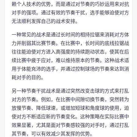
赖个人技术的优势，而是通过对节奏的巧妙运用来对抗
对手的强项。通过有效的节奏干扰，选手能够迫使对方
无法顺利发挥自己的战术安排。
一种常见的战术是通过长时间的相持拉锯来消耗对方体
力并削弱其比赛节奏。在比赛中，长时间的底线拉锯战
往往能迫使对方进入高强度的持续跑动状态，使其在后
续比赛中疲于应对，难以维持原本的节奏。这种战术适
用于体能充沛的选手，并通过控制球场的节奏来达到消
耗对手的目的。
另一种节奏干扰战术是通过突然改变击球的方式来打乱
对方的节奏。例如，在比赛中间隙切换节奏，突然转为
放慢节奏、降低球速，或增加短球和角度球的使用，迫
使对方不断适应新的节奏变化。这种策略在实际比赛中
效果显著，尤其是面对节奏感较强的对手时，通过打乱
其节奏，可以有效减少其发挥的优势。