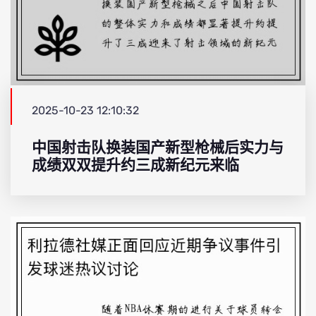
2025-10-23 12:10:32
中国射击队换装国产新型枪械后实力与
成绩双双提升约三成新纪元来临