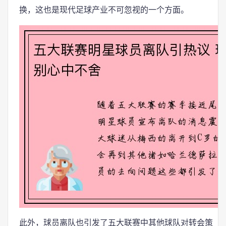
换，这也是现代足球产业不可忽视的一个方面。
此外，球员离队也引发了五大联赛中其他球队对转会策