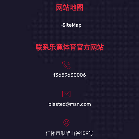
网站地图
SiteMap
联系乐竟体育官方网站
13659630006
blasted@msn.com
仁怀市舰醉山谷159号