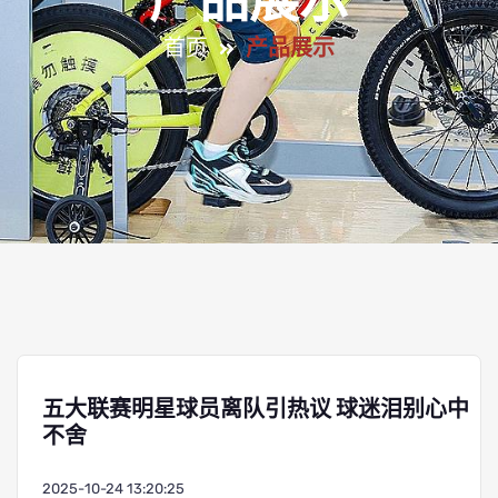
产品展示
首页
产品展示
五大联赛明星球员离队引热议 球迷泪别心中
不舍
2025-10-24 13:20:25