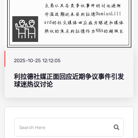
2025-10-25 12:12:05
利拉德社媒正面回应近期争议事件引发
球迷热议讨论