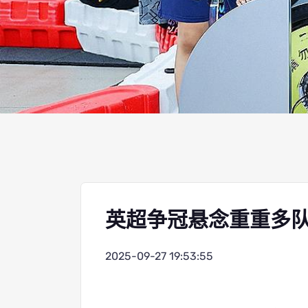
英超争冠悬念重重多
2025-09-27 19:53:55