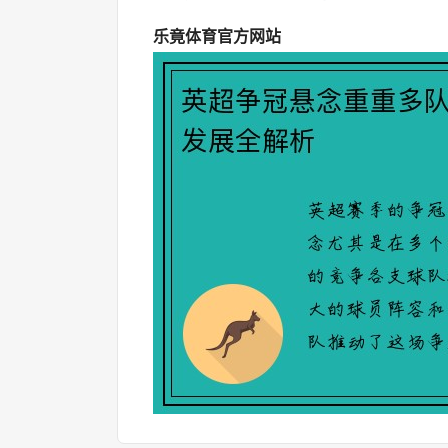
乐竟体育官方网站