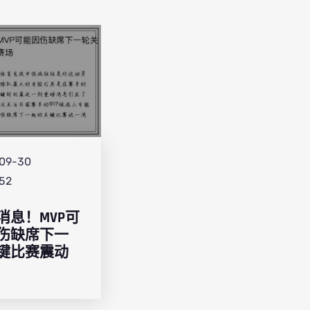
09-30
:52
消息！MVP可
伤缺席下一
键比赛震动