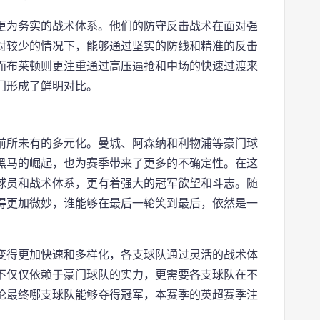
更为务实的战术体系。他们的防守反击战术在面对强
对较少的情况下，能够通过坚实的防线和精准的反击
而布莱顿则更注重通过高压逼抢和中场的快速过渡来
门形成了鲜明对比。
前所未有的多元化。曼城、阿森纳和利物浦等豪门球
黑马的崛起，也为赛季带来了更多的不确定性。在这
球员和战术体系，更有着强大的冠军欲望和斗志。随
得更加微妙，谁能够在最后一轮笑到最后，依然是一
变得更加快速和多样化，各支球队通过灵活的战术体
不仅仅依赖于豪门球队的实力，更需要各支球队在不
论最终哪支球队能够夺得冠军，本赛季的英超赛季注