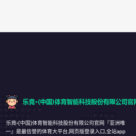
乐竟·(中国)体育智能科技股份有限公司官网『亚洲唯
一』是最信誉的体育大平台,网页版登录入口,全站app