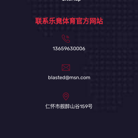
联系乐竟体育官方网站
13659630006
blasted@msn.com
仁怀市舰醉山谷159号