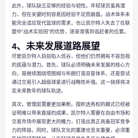
此外，球队缺乏足够的经验与韧性。年轻球员虽具潜
力，但在关键时刻容易因经验不足而崩盘。战术体系未
能完全适应现代篮球的需求，也让凯尔特人失去了在联
盟中“战术实验田”的优势，逐渐滑落到追赶者的位置。
4、未来发展道路展望
尽管凯尔特人目前陷入低谷，但他们仍然拥有不容忽视
的底蕴与潜力。首先，球队必须明确未来发展的核心方
向，是继续围绕塔图姆与布朗打造双星体系，还是尝试
通过交易引入超级球星进行战略性补强。这一抉择将决
定未来数年的球队轨迹。
其次，管理层需要更加果断。囤积选秀权的模式已经被
证明难以带来直接的成果，凯尔特人需要在自由市场和
交易市场中展现更大的魄力，打造出真正具备冠军竞争
力的阵容。同时，球队文化的重建也至关重要，必须重