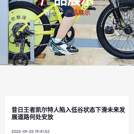
产品展示
首页
产品展示
昔日王者凯尔特人陷入低谷状态下滑未来发
展道路何处安放
2025-09-25 19:41:52