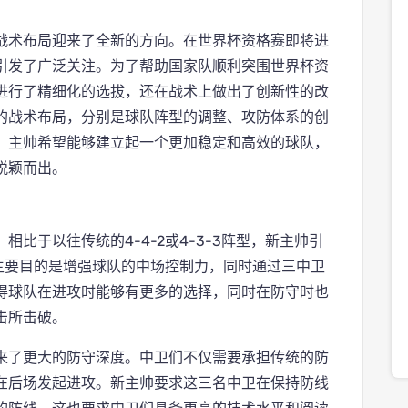
战术布局迎来了全新的方向。在世界杯资格赛即将进
引发了广泛关注。为了帮助国家队顺利突围世界杯资
进行了精细化的选拔，还在战术上做出了创新性的改
的战术布局，分别是球队阵型的调整、攻防体系的创
，主帅希望能够建立起一个更加稳定和高效的球队，
脱颖而出。
比于以往传统的4-4-2或4-3-3阵型，新主帅引
的主要目的是增强球队的中场控制力，同时通过三中卫
得球队在进攻时能够有更多的选择，同时在防守时也
击所击破。
来了更大的防守深度。中卫们不仅需要承担传统的防
在后场发起进攻。新主帅要求这三名中卫在保持防线