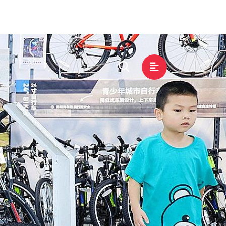
服务种类
联系乐竟体育官方网站