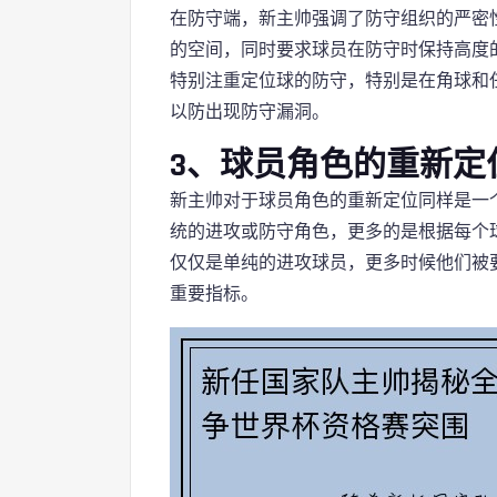
在防守端，新主帅强调了防守组织的严密
的空间，同时要求球员在防守时保持高度
特别注重定位球的防守，特别是在角球和
以防出现防守漏洞。
3、球员角色的重新定
新主帅对于球员角色的重新定位同样是一
统的进攻或防守角色，更多的是根据每个
仅仅是单纯的进攻球员，更多时候他们被
重要指标。