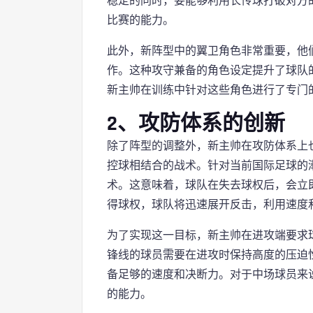
稳定的同时，要能够利用长传球打破对方
比赛的能力。
此外，新阵型中的翼卫角色非常重要，他
作。这种攻守兼备的角色设定提升了球队
新主帅在训练中针对这些角色进行了专门
2、攻防体系的创新
除了阵型的调整外，新主帅在攻防体系上
控球相结合的战术。针对当前国际足球的潮
术。这意味着，球队在失去球权后，会立
得球权，球队将迅速展开反击，利用速度
为了实现这一目标，新主帅在进攻端要求
锋线的球员需要在进攻时保持高度的压迫
备足够的速度和决断力。对于中场球员来
的能力。