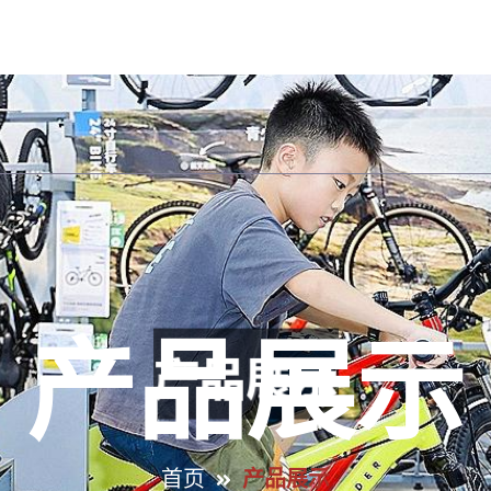
公司首页
解读乐竟体育
产品展示
企业文化
产品展示
首页
产品展示