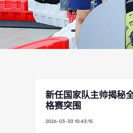
新任国家队主帅揭秘
格赛突围
2026-03-30 10:43:15