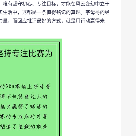
：唯有坚守初心、专注目标，才能在风云变幻中立于
实生活中，这都是一条值得铭记的真理。字母哥的经
力量，而回应批评最好的方式，就是用行动赢得未