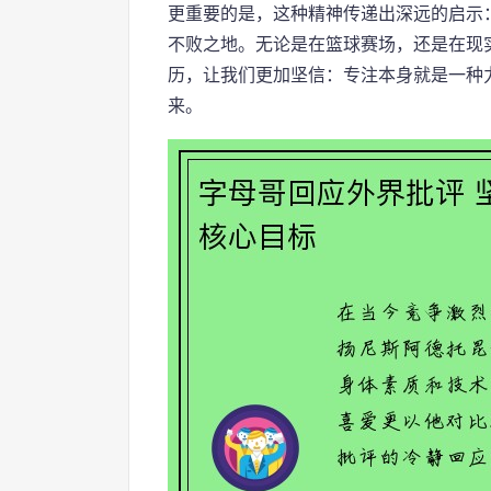
更重要的是，这种精神传递出深远的启示
不败之地。无论是在篮球赛场，还是在现
历，让我们更加坚信：专注本身就是一种
来。