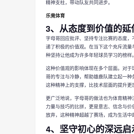
精神支柱，带动队友共同进步。
乐竟体育
3、从态度到价值的延
字母哥回应批评、坚持专注比赛的态度，
递了积极的价值观。在当下这个充斥流量
种坚持让他成为许多年轻球员学习的榜样
这种价值观的影响体现在多个层面。对于
哥的专注与冷静，帮助雄鹿队建立起一种
这种精神上的支撑，比技术层面的提升更
更广泛地说，字母哥的做法也为体育精神
力量与技巧的比拼，更是意志、信念与价
放弃，这种精神超越了赛场，成为生活中
4、坚守初心的深远启