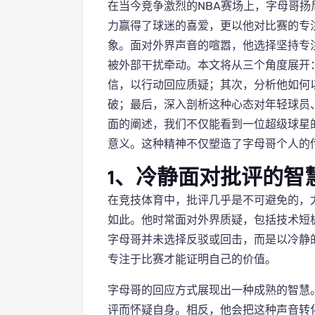
在当今竞争激烈的NBA赛场上，字母哥扬
力赢得了球迷的喜爱，更以他对比赛的专
象。面对外界声音的喧嚣，他选择坚持专
被外部干扰牵动。本文将从三个角度展开
信，以行动回应质疑；其次，分析他如何
破；最后，深入剖析这种心态对年轻球员
面的阐述，我们不仅能看到一位超级球星
意义。这种精神不仅塑造了字母哥个人的
1、冷静面对批评的智
在竞技体育中，批评几乎是不可避免的，
如此。他时常面对外界质疑，包括技术短
字母哥并未选择反驳或回击，而是以冷静
专注于比赛才能证明自己的价值。
字母哥的回应方式展现出一种成熟的智慧
评而怀疑自身。相反，他会把这种声音转