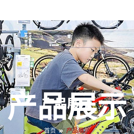
公司首页
解读乐竟体育
产品展示
企业文化
产品展示
首页
产品展示