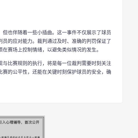
，但也伴随着一些小插曲。这一事件不仅展示了球员
判员的应对能力。裁判通过及时、准确的判罚保证了
须在赛场上控制情绪，以避免类似情况的发生。
现与比赛规则的执行，将是每一位裁判需要时刻关注
比赛的公平性，还能在关键时刻保护球员的安全，确