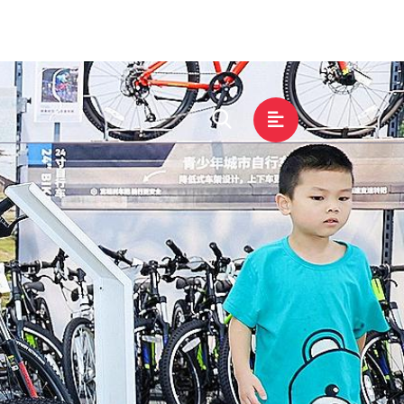
服务种类
联系乐竟体育官方网站