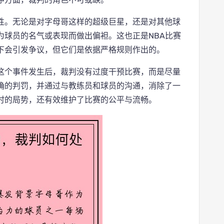
性。无论是对字母哥这样的超级巨星，还是对其他球
为球员的名气或表现而做出偏袒。这也正是NBA比赛
下会引发争议，但它们是依据严格规则作出的。
这个事件发生后，裁判没有过度干预比赛，而是尽量
确的判罚，并通过与教练员和球员的沟通，消除了一
时的局势，还有效维护了比赛的公平与流畅。