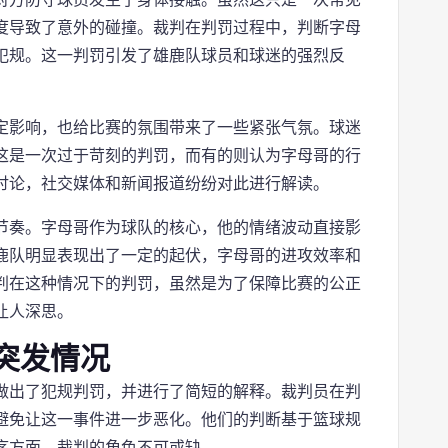
度导致了意外的碰撞。裁判在判罚过程中，判断字母
犯规。这一判罚引发了雄鹿队球员和球迷的强烈反
定影响，也给比赛的氛围带来了一些紧张气氛。球迷
这是一次过于苛刻的判罚，而有的则认为字母哥的行
讨论，社交媒体和新闻报道纷纷对此进行解读。
节奏。字母哥作为球队的核心，他的情绪波动直接影
鹿队明显表现出了一定的起伏，字母哥的进攻效率和
判在这种情况下的判罚，虽然是为了保障比赛的公正
让人深思。
突发情况
做出了犯规判罚，并进行了简短的解释。裁判员在判
避免让这一事件进一步恶化。他们的判断基于篮球规
序方面，裁判的角色不可或缺。