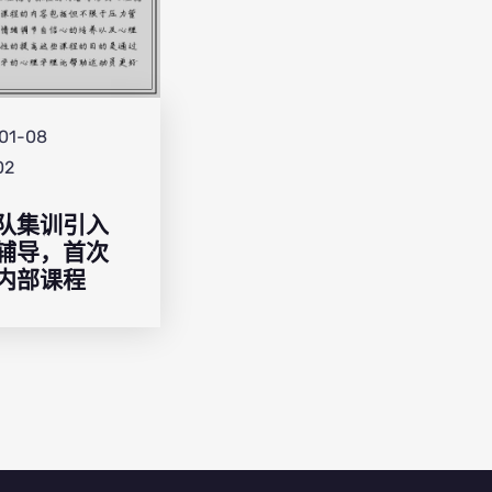
01-08
02
队集训引入
辅导，首次
内部课程