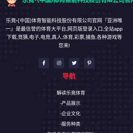
乐竟·(中国)体育智能科技股份有限公司官网『亚洲唯
一』是最信誉的体育大平台,网页版登录入口,全站app
下载,竞猜,电子,电竞,真人,体育,彩票,捕鱼,各种游戏等
您来!
导航
解读乐竟体育
产品展示
企业文化
服务种类