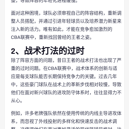
整，导致阵容的年轻化进程缓慢。
面对这种困境，球队必须审视自己的阵容结构，重新调
整人员搭配，并通过引进年轻球员以及培养潜力新星来
注入新的活力。唯有如此，才能在竞争愈加激烈的
CBA联赛中，重新找回曾经的王者之姿。
2、战术打法的过时
除了阵容方面的问题，昔日王者的战术打法也出现了严
重的过时问题。在CBA联赛中，战术体系的创新与适
应是每支球队能否长期保持竞争力的关键。过去几年
中，这些豪门球队在战术上的革新步伐相对较慢，导致
他们在面对新兴球队的进攻防守体系时，往往显得力不
从心。
例如，许多老牌强队依然在使用传统的内线主导进攻体
系，而忽视了外线投射的多样化和快速反击的战术调