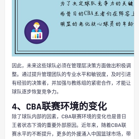
因此，未来这些球队必须在管理层决策方面做出积极调
整。通过提升管理团队的专业水平和敏锐度，及时引进
有经验的决策者，并加强与教练组的紧密合作，才能让
球队逐步恢复竞争力。
4、CBA联赛环境的变化
除了球队内部的因素，CBA联赛环境的变化也是昔日
王者状态下滑的重要外部原因。近年来，随着CBA联
赛水平的不断提升，更多的外援涌入中国篮球市场，带