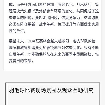
成，而是多方面因素的叠加。阵容老化、战术落后、管
理层决策失误以及外部竞争环境的变化，共同促成了这
些球队的困境。要想走出困境，恢复竞争力，这些球队
必须在阵容更新、战术革新、管理提升等方面做出实质
性的改进。
展望未来，CBA联赛将会越来越激烈，各支球队的管
理层和教练组需要更加敏锐地应对这些变化。只有不断
自我革新，才能确保球队在未来的赛季中重回巅峰，恢
复昔日的荣耀。