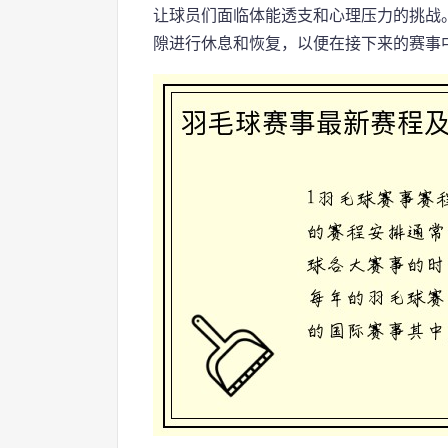
让球员们面临体能透支和心理压力的挑战
隙进行休息和恢复，以便在接下来的赛事