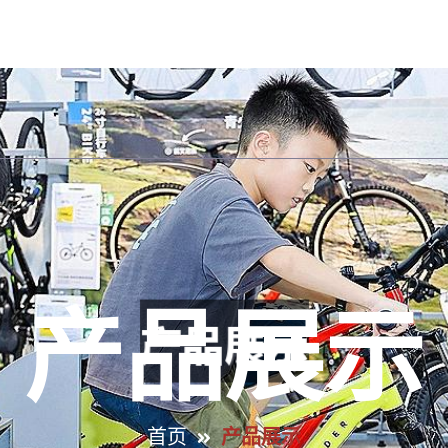
公司首页
解读乐竟体育
产品展示
企业文化
产品展示
首页
产品展示