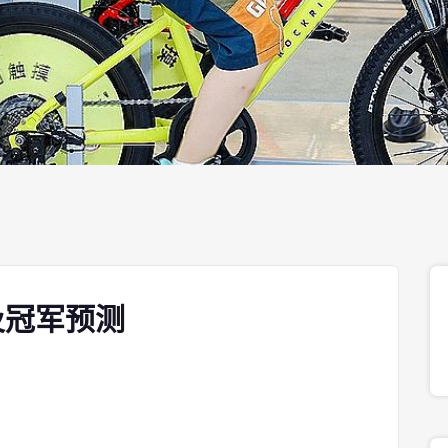
及冠军预测