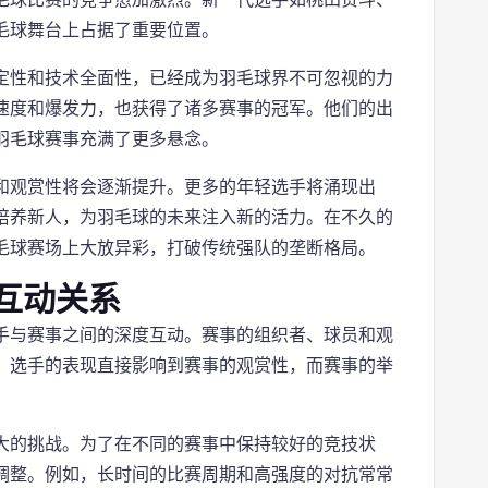
毛球舞台上占据了重要位置。
定性和技术全面性，已经成为羽毛球界不可忽视的力
速度和爆发力，也获得了诸多赛事的冠军。他们的出
羽毛球赛事充满了更多悬念。
和观赏性将会逐渐提升。更多的年轻选手将涌现出
培养新人，为羽毛球的未来注入新的活力。在不久的
毛球赛场上大放异彩，打破传统强队的垄断格局。
互动关系
手与赛事之间的深度互动。赛事的组织者、球员和观
。选手的表现直接影响到赛事的观赏性，而赛事的举
大的挑战。为了在不同的赛事中保持较好的竞技状
调整。例如，长时间的比赛周期和高强度的对抗常常