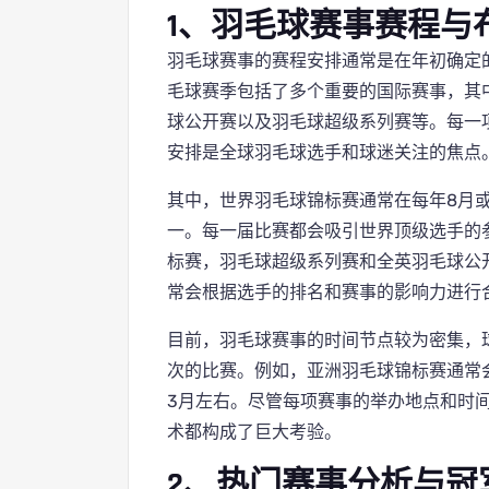
1、羽毛球赛事赛程与
羽毛球赛事的赛程安排通常是在年初确定
毛球赛季包括了多个重要的国际赛事，其
球公开赛以及羽毛球超级系列赛等。每一
安排是全球羽毛球选手和球迷关注的焦点
其中，世界羽毛球锦标赛通常在每年8月
一。每一届比赛都会吸引世界顶级选手的
标赛，羽毛球超级系列赛和全英羽毛球公
常会根据选手的排名和赛事的影响力进行
目前，羽毛球赛事的时间节点较为密集，
次的比赛。例如，亚洲羽毛球锦标赛通常
3月左右。尽管每项赛事的举办地点和时
术都构成了巨大考验。
2、热门赛事分析与冠