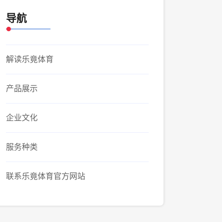
导航
解读乐竟体育
产品展示
企业文化
服务种类
联系乐竟体育官方网站