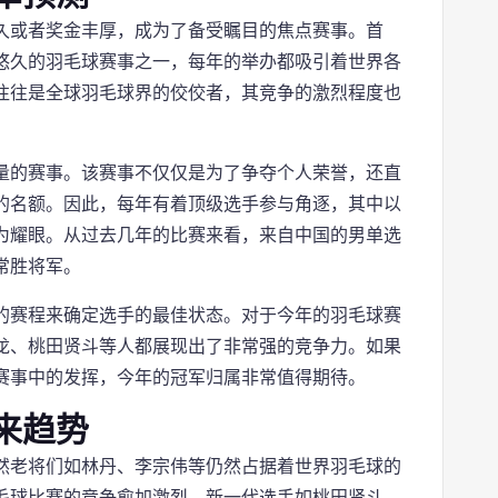
久或者奖金丰厚，成为了备受瞩目的焦点赛事。首
悠久的羽毛球赛事之一，每年的举办都吸引着世界各
往往是全球羽毛球界的佼佼者，其竞争的激烈程度也
量的赛事。该赛事不仅仅是为了争夺个人荣誉，还直
的名额。因此，每年有着顶级选手参与角逐，其中以
为耀眼。从过去几年的比赛来看，来自中国的男单选
常胜将军。
的赛程来确定选手的最佳状态。对于今年的羽毛球赛
龙、桃田贤斗等人都展现出了非常强的竞争力。如果
赛事中的发挥，今年的冠军归属非常值得期待。
来趋势
然老将们如林丹、李宗伟等仍然占据着世界羽毛球的
毛球比赛的竞争愈加激烈。新一代选手如桃田贤斗、