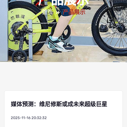
产品展示
首页
产品展示
媒体预测：维尼修斯或成未来超级巨星
2025-11-16 20:32:32