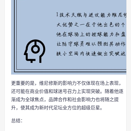
更重要的是，维尼修斯的影响力不仅体现在场上表现，
还可能在商业价值和球迷号召力上实现突破。随着他逐
渐成为全球焦点，品牌合作和社会影响力也将随之提
升，使其成为新时代足坛全方位的超级巨星。
总结：