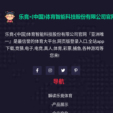
乐竟·(中国)体育智能科技股份有限公司官网『亚洲唯
一』是最信誉的体育大平台,网页版登录入口,全站app
下载,竞猜,电子,电竞,真人,体育,彩票,捕鱼,各种游戏等
您来!
导航
解读乐竟体育
产品展示