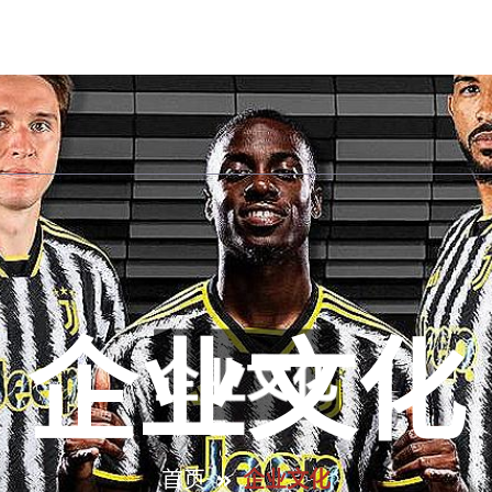
公司首页
解读乐竟体育
产品展示
企业文化
企业文化
首页
企业文化