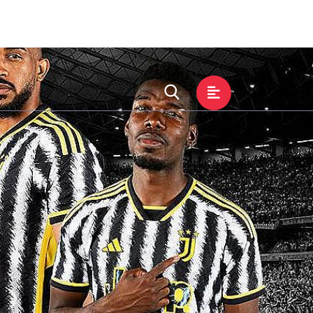
服务种类
联系乐竟体育官方网站