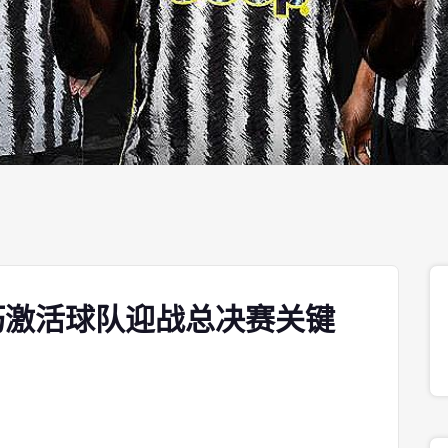
巧激活球队迎战总决赛关键