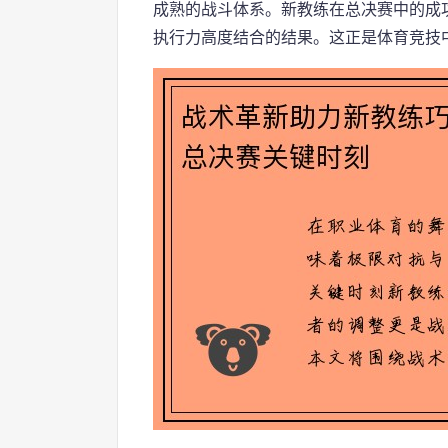
成熟的战斗体系。新教练在总决赛中的成
执行力高度结合的结果。这正是体育竞技中