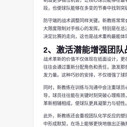
制造更多错位机会，让核心球员能够在最
段，也使球队能够在多变的节奏中找到突
防守端的战术调整同样关键。新教练常常
大限度限制对手核心的发挥。特别是在总
决定比赛的走向，这也是战术重构最能体
2、激活潜能增强团队
战术革新的价值不仅体现在纸面设计，更
往往会通过重新分配角色和责任，激发那
发力量。这种巧妙的安排，不仅增强了球
同时，新教练在训练与沟通中会注重球员
导，球员往往能在关键时刻突破心理瓶颈
革新相辅相成，使球队更具凝聚力与韧性
此外，新教练还会重视团队化学反应的塑
中形成默契，在场上能够更快地做出正确