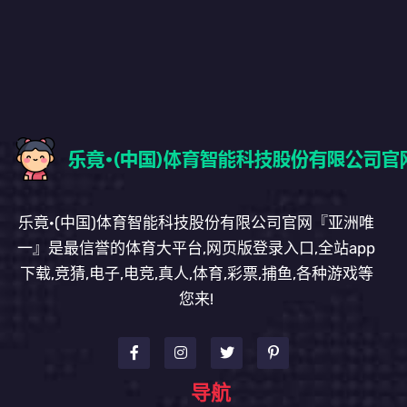
乐竟·(中国)体育智能科技股份有限公司官网『亚洲唯
一』是最信誉的体育大平台,网页版登录入口,全站app
下载,竞猜,电子,电竞,真人,体育,彩票,捕鱼,各种游戏等
您来!
导航