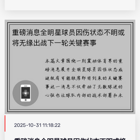
2025-10-31 11:18:22