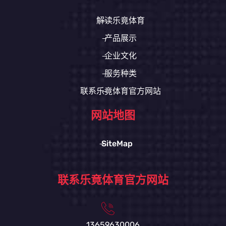
解读乐竟体育
产品展示
企业文化
服务种类
联系乐竟体育官方网站
网站地图
SiteMap
联系乐竟体育官方网站
13659630006