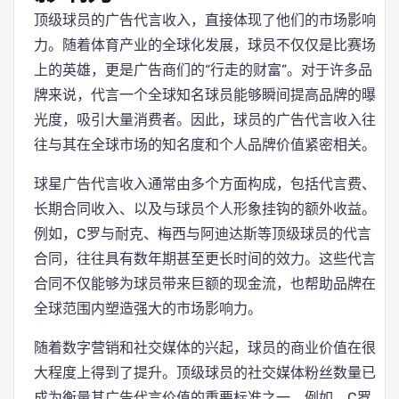
顶级球员的广告代言收入，直接体现了他们的市场影响
力。随着体育产业的全球化发展，球员不仅仅是比赛场
上的英雄，更是广告商们的“行走的财富”。对于许多品
牌来说，代言一个全球知名球员能够瞬间提高品牌的曝
光度，吸引大量消费者。因此，球员的广告代言收入往
往与其在全球市场的知名度和个人品牌价值紧密相关。
球星广告代言收入通常由多个方面构成，包括代言费、
长期合同收入、以及与球员个人形象挂钩的额外收益。
例如，C罗与耐克、梅西与阿迪达斯等顶级球员的代言
合同，往往具有数年期甚至更长时间的效力。这些代言
合同不仅能够为球员带来巨额的现金流，也帮助品牌在
全球范围内塑造强大的市场影响力。
随着数字营销和社交媒体的兴起，球员的商业价值在很
大程度上得到了提升。顶级球员的社交媒体粉丝数量已
成为衡量其广告代言价值的重要标准之一。例如，C罗