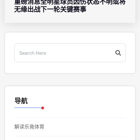
重磅消息全明星球员因伤状态不明或将
无缘出战下一轮关键赛事
导航
解读乐竟体育