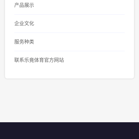
产品展示
企业文化
服务种类
联系乐竟体育官方网站