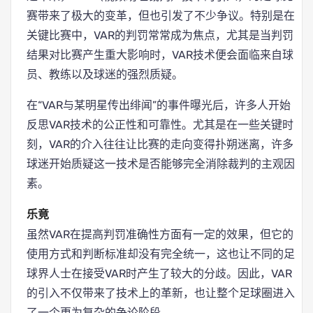
赛带来了极大的变革，但也引发了不少争议。特别是在
关键比赛中，VAR的判罚常常成为焦点，尤其是当判罚
结果对比赛产生重大影响时，VAR技术便会面临来自球
员、教练以及球迷的强烈质疑。
在“VAR与某明星传出绯闻”的事件曝光后，许多人开始
反思VAR技术的公正性和可靠性。尤其是在一些关键时
刻，VAR的介入往往让比赛的走向变得扑朔迷离，许多
球迷开始质疑这一技术是否能够完全消除裁判的主观因
素。
乐竟
虽然VAR在提高判罚准确性方面有一定的效果，但它的
使用方式和判断标准却没有完全统一，这也让不同的足
球界人士在接受VAR时产生了较大的分歧。因此，VAR
的引入不仅带来了技术上的革新，也让整个足球圈进入
了一个更为复杂的争论阶段。