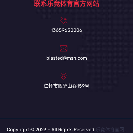
联系乐竟体育官方网站
13659630006
blasted@msn.com
仁怀市舰醉山谷159号
Copyright © 2023 - All Rights Reserved
乐竟体育官网
.