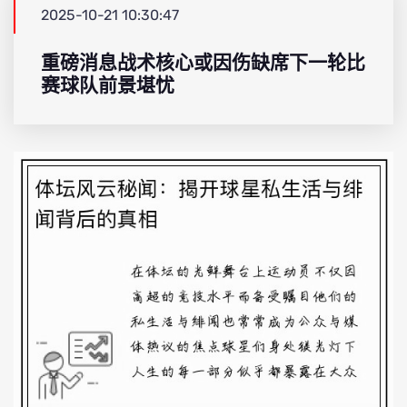
2025-10-21 10:30:47
重磅消息战术核心或因伤缺席下一轮比
赛球队前景堪忧