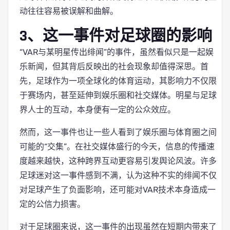
动往往容易被误解和曲解。
3、这一事件对足球圈的影响
“VAR与某明星传出绯闻”的事件，虽然看似只是一起娱
乐新闻，但其背后反映出的社会现象却值得深思。首
先，足球作为一项全球化的体育运动，其影响力不仅限
于赛场内，甚至延伸到娱乐圈和社交媒体。明星与足球
界人士的互动，本身便有一定的公众效应。
然而，这一事件也让一些人看到了娱乐圈与体育圈之间
可能的“交集”。在社交媒体盛行的今天，信息的传播速
度越来越快，这种跨界互动更容易引发舆论风波。许多
足球迷对这一事件感到不满，认为这种不实的绯闻不仅
对足球产生了负面影响，还可能对VAR技术本身造成一
定的公信力损害。
对于足球圈来说，这一事件的出现虽然在短期内带来了