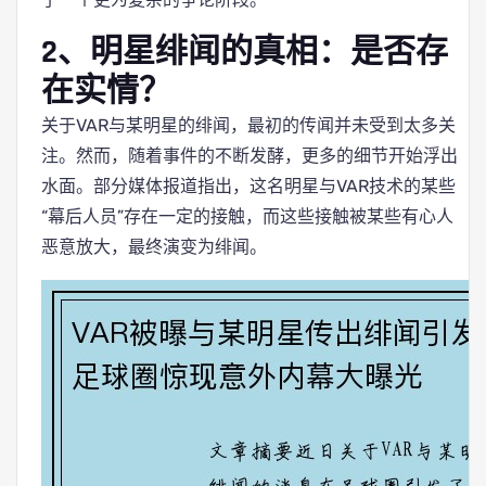
2、明星绯闻的真相：是否存
在实情？
关于VAR与某明星的绯闻，最初的传闻并未受到太多关
注。然而，随着事件的不断发酵，更多的细节开始浮出
水面。部分媒体报道指出，这名明星与VAR技术的某些
“幕后人员”存在一定的接触，而这些接触被某些有心人
恶意放大，最终演变为绯闻。