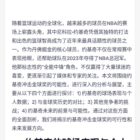
随着篮球运动的全球化，越来越多的球员在NBA的赛
场上崭露头角，其中尼科拉·约基奇凭借其独特的打法
和出色的篮球智商成为了近年来最具话题性的球员之
一。作为丹佛掘金的核心球员，约基奇不仅在常规赛中
表现抢眼，还帮助球队在2023年夺得了NBA总冠军。
他那标志性的“全能中锋”角色，不仅赢得了大量球迷的
喜爱，更逐渐引起了媒体和专家的关注。本文将围绕约
基奇冲击金球奖的可能性，进行深入的分析与展望，主
要从以下四个方面进行探讨：1) 约基奇的球场表现与个
人数据；2) 与金球奖历史的对比；3) 其他竞争者的挑
战；4) 约基奇未来的前景与可能性。通过对这些方面
的全面剖析，我们将揭示约基奇冲击金球奖的可行性和
未来发展方向。