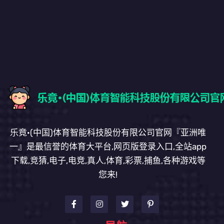
乐竟·(中国)体育智能科技股份有限公司官网『亚洲唯
一』是最信誉的体育大平台,网页版登录入口,全站app
下载,竞猜,电子,电竞,真人,体育,彩票,捕鱼,各种游戏等
您来!