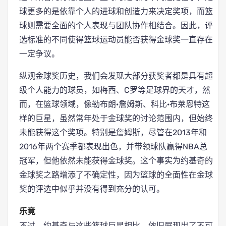
球更多的是依靠个人的进球和创造力来决定奖项，而篮
球则需要全面的个人表现与团队协作相结合。因此，评
选标准的不同使得篮球运动员能否获得金球奖一直存在
一定争议。
纵观金球奖历史，我们会发现大部分获奖者都是具有超
级个人能力的球员，如梅西、C罗等足球界的天才，然
而，在篮球领域，像勒布朗·詹姆斯、科比·布莱恩特这
样的巨星，虽然常年处于金球奖的讨论范围内，但始终
未能获得这个奖项。特别是詹姆斯，尽管在2013年和
2016年两个赛季都表现出色，并带领球队赢得NBA总
冠军，但他依然未能获得金球奖。这个事实为约基奇的
金球奖之路增添了不确定性，因为篮球的全面性在金球
奖的评选中似乎并没有得到充分的认可。
乐竟
不过，约基奇与这些篮球巨星相比，依旧展现出了不可