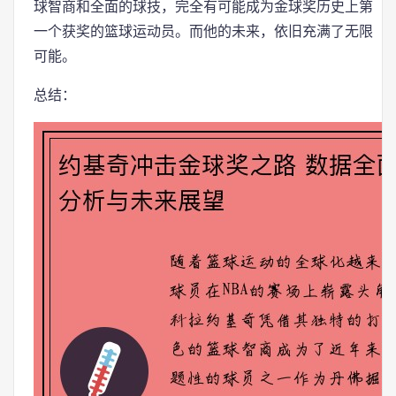
球智商和全面的球技，完全有可能成为金球奖历史上第
一个获奖的篮球运动员。而他的未来，依旧充满了无限
可能。
总结：