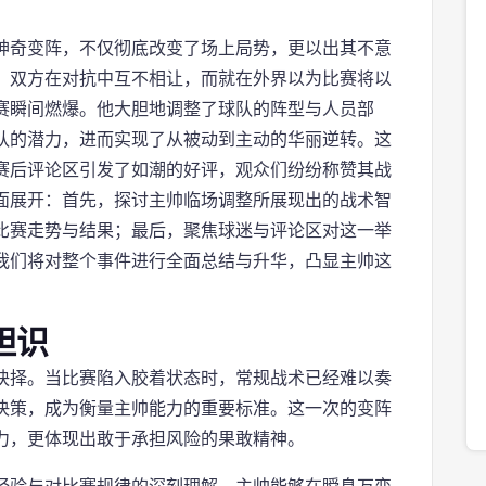
神奇变阵，不仅彻底改变了场上局势，更以出其不意
，双方在对抗中互不相让，而就在外界以为比赛将以
赛瞬间燃爆。他大胆地调整了球队的阵型与人员部
队的潜力，进而实现了从被动到主动的华丽逆转。这
赛后评论区引发了如潮的好评，观众们纷纷称赞其战
面展开：首先，探讨主帅临场调整所展现出的战术智
比赛走势与结果；最后，聚焦球迷与评论区对这一举
我们将对整个事件进行全面总结与升华，凸显主帅这
胆识
抉择。当比赛陷入胶着状态时，常规战术已经难以奏
决策，成为衡量主帅能力的重要标准。这一次的变阵
力，更体现出敢于承担风险的果敢精神。