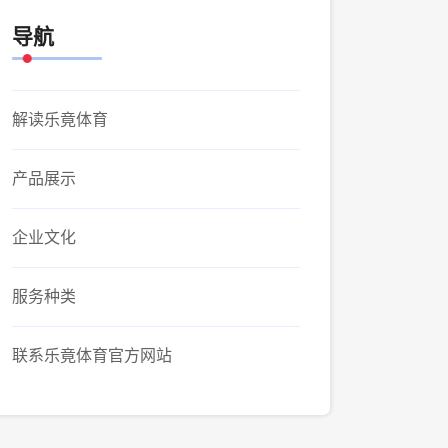
导航
解读乐竟体育
产品展示
企业文化
服务种类
联系乐竟体育官方网站