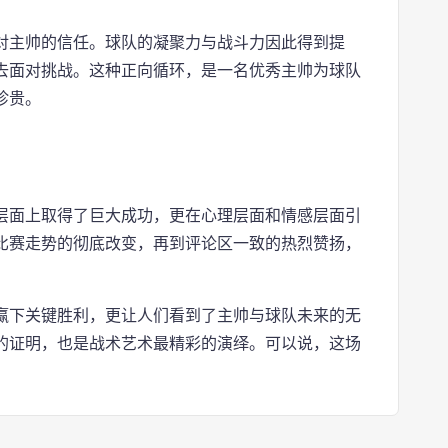
对主帅的信任。球队的凝聚力与战斗力因此得到提
去面对挑战。这种正向循环，是一名优秀主帅为球队
珍贵。
层面上取得了巨大成功，更在心理层面和情感层面引
比赛走势的彻底改变，再到评论区一致的热烈赞扬，
。
赢下关键胜利，更让人们看到了主帅与球队未来的无
的证明，也是战术艺术最精彩的演绎。可以说，这场