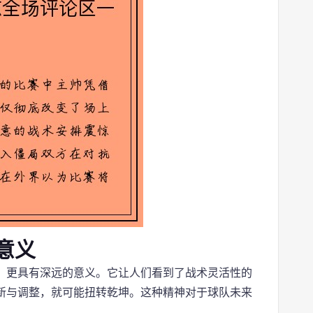
意义
，更具有深远的意义。它让人们看到了战术灵活性的
新与调整，就可能扭转乾坤。这种精神对于球队未来