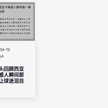
06-12
54
头回顾西亚
感人瞬间那
让球迷泪目