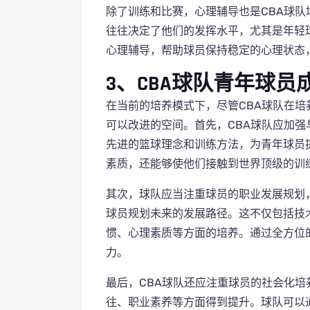
除了训练和比赛，心理辅导也是CBA球
往往决定了他们的发挥水平，尤其是年轻
心理辅导，帮助球员保持稳定的心理状态
3、CBA球队青年球
在当前的培养模式下，尽管CBA球队在
可以改进的空间。首先，CBA球队应加
先进的篮球理念和训练方法，为青年球员
素质，还能够使他们接触到世界顶级的训
其次，球队应当注重球员的职业发展规划
球员规划未来的发展路径。这不仅包括技
惯、心理素质等方面的培养。通过全方位
力。
最后，CBA球队还应注重球员的社会化
往、职业素养等方面得到提升。球队可以