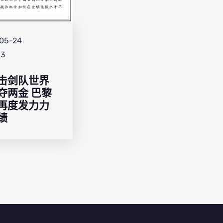
05-24
13
击剑队世界
夺两金 巴黎
再度发力力
绩