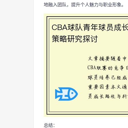
地融入团队，提升个人魅力与职业形象。
总结：