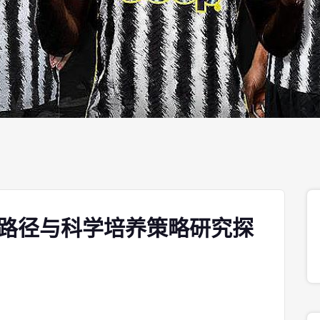
长路径与科学培养策略研究探