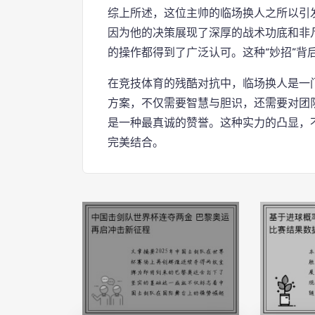
综上所述，这位主帅的临场换人之所以引
因为他的决策展现了深厚的战术功底和非
的操作都得到了广泛认可。这种“妙招”背
在竞技体育的残酷对抗中，临场换人是一
方案，不仅需要智慧与胆识，还需要对团队
是一种最真诚的赞誉。这种实力的凸显，
完美结合。