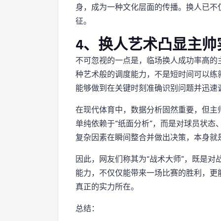
身，成为一种文化层面的传播。换人已不
征。
4、换人艺术凸显主帅
不可忽视的一点是，临场换人成功率高的
种艺术般的调度能力，不是短时间可以练
能够做到在关键时刻准确识别问题并迅速
在现代体育中，数据分析固然重要，但主
单纯依赖于“纸面分析”，而是对球员状态
复杂因素在瞬间整合并做出决策，本身就
因此，网友们称其为“战术大师”，既是对
能力，不仅仅能带来一场比赛的胜利，更
真正的实力所在。
总结：