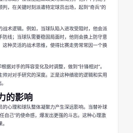
判，在关键时刻派遣特定球员出场，起到“奇兵”的
的战术逻辑。例如，当球队陷入进攻受阻时，他会派
手防线；当球队需要稳固局面时，他则会换上防守意
。这种灵活的战术思维，使得比赛走势常常因一个换
即根据对手的阵容变化及时调整，做到“针锋相对”。
主帅对对手研究的深度。正是这种缜密的逻辑和实用
础。
力的影响
员的心理和球队整体凝聚力产生深远影响。当替补球
任自己”的使命感，爆发出更强的斗志。这种心理激
果。