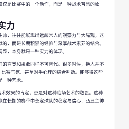
仅仅是比赛中的一个动作，而是一种战术智慧的象
实力
主帅，往往能展现出远超常人的观察力与大局观。这
就的，而是长期积累的经验与深厚战术素养的结合。
调整，本身就是一种实力的体现。
帅的直觉和果敢同样不可替代。很多时候，换人并不
、比赛气氛、甚至对手心理的综合判断。能够将这些
是一种艺术。
战术效果的肯定，更是对这种临场艺术的敬畏。这种
能在长期的赛季中奠定球队的稳定与信心，凸显主帅