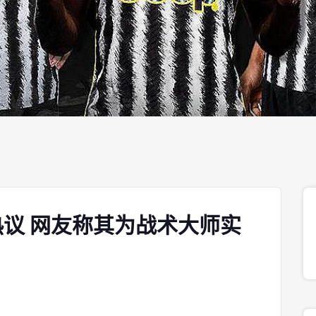
议 网友称其为战术大师实