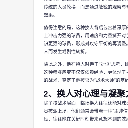
传统的人员轮换，而是通过敏锐的观察与预
效果。
值得注意的是，这种换人背后包含着深厚
上冲击力强的球员，用速度和力量撕开对
识更强的球员，形成对攻守平衡的再调整
人而发生戏剧性转折。
除此之外，他在换人时善于“对位”思考，
这种精准应变不仅仅依赖经验，更体现了
的战术，奠定了他被誉为“战术大师”的基
2、换人对心理与凝聚
除了技战术层面，临场换人往往还能对球
员被派上场，他们通常会带着一种“主帅信
励，往往能在关键时刻带来意想不到的效