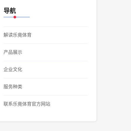
导航
解读乐竟体育
产品展示
企业文化
服务种类
联系乐竟体育官方网站