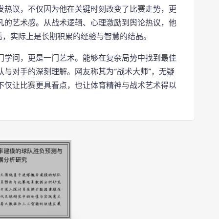
发热议，不仅因为他在关键时刻改变了比赛走势，更
凡的艺术感。从战术逻辑、心理激励到舆论热议，他
后，实际上是长期积累的经验与智慧的结晶。
门学问，更是一门艺术。能够在复杂局势中找到最佳
与对手的深刻理解。网友称其为“战术大师”，无疑
不仅让比赛更具看点，也让体育精神与战术艺术得以