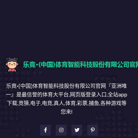
乐竟·(中国)体育智能科技股份有限公司官网『亚洲唯
一』是最信誉的体育大平台,网页版登录入口,全站app
下载,竞猜,电子,电竞,真人,体育,彩票,捕鱼,各种游戏等
您来!