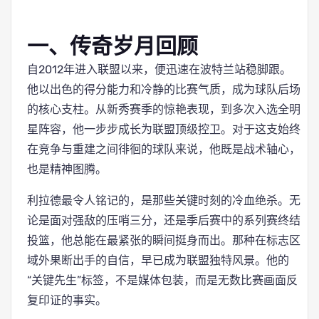
一、传奇岁月回顾
自2012年进入联盟以来，便迅速在波特兰站稳脚跟。
他以出色的得分能力和冷静的比赛气质，成为球队后场
的核心支柱。从新秀赛季的惊艳表现，到多次入选全明
星阵容，他一步步成长为联盟顶级控卫。对于这支始终
在竞争与重建之间徘徊的球队来说，他既是战术轴心，
也是精神图腾。
利拉德最令人铭记的，是那些关键时刻的冷血绝杀。无
论是面对强敌的压哨三分，还是季后赛中的系列赛终结
投篮，他总能在最紧张的瞬间挺身而出。那种在标志区
域外果断出手的自信，早已成为联盟独特风景。他的
“关键先生”标签，不是媒体包装，而是无数比赛画面反
复印证的事实。