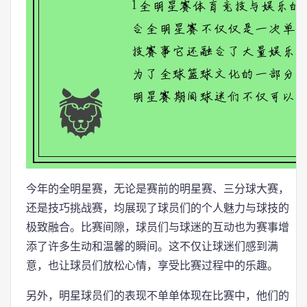
今年的全明星赛，无论是赛前的明星赛、三分球大赛，
还是技巧挑战赛，均展现了球员们的个人魅力与球技的
极致融合。比赛间隙，球员们与球迷的互动也为赛事增
添了许多生动和温馨的瞬间。这不仅让球迷们感到满
意，也让球员们放松心情，享受比赛过程中的乐趣。
另外，明星球员们的表现不单单体现在比赛中，他们的