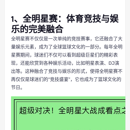
1、全明星赛：体育竞技与娱
乐的完美融合
全明星赛不仅仅是一次单纯的竞技赛事，它还融合了大
量娱乐元素，成为了全球篮球文化的一部分。每年全明
星赛期间，球迷们不仅可以看到超级巨星们的精彩表
现，还能欣赏到各种娱乐活动，比如明星表演、DJ演
出等。这种融合了竞技与娱乐的形式，使得全明星赛不
再仅仅是球迷们的“竞技盛宴”，它也成为了篮球文化的
节日。