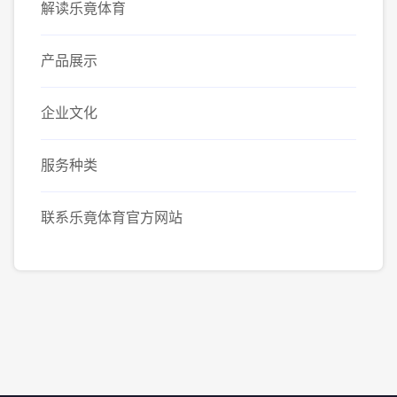
解读乐竟体育
产品展示
企业文化
服务种类
联系乐竟体育官方网站